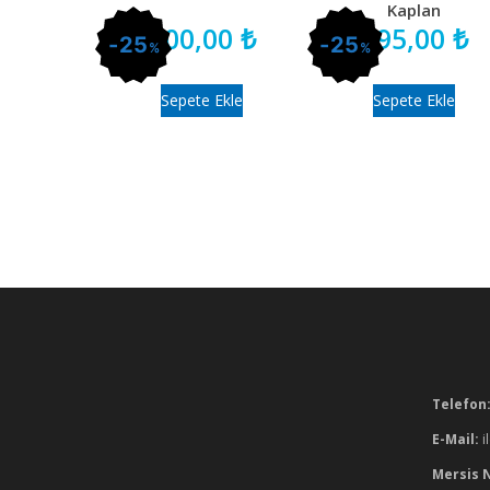
Kaplan
300,00
₺
195,00
₺
25
25
%
%
Sepete Ekle
Sepete Ekle
Telefon
E-Mail:
i
Mersis 