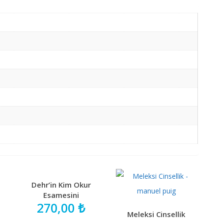
Dehr’in Kim Okur
Esamesini
270,00
₺
Meleksi Cinsellik