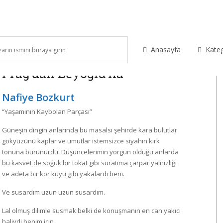
Anasayfa
Kateg
Prag’dan Beyoğlu’na
Nafiye Bozkurt
“Yaşamının Kaybolan Parçası”
Güneşin dingin anlarında bu masalsı şehirde kara bulutlar
gökyüzünü kaplar ve umutlar istemsizce siyahın kırk
tonuna bürünürdü. Düşüncelerimin yorgun olduğu anlarda
bu kasvet de soğuk bir tokat gibi suratıma çarpar yalnızlığı
ve adeta bir kör kuyu gibi yakalardı beni.
Ve susardım uzun uzun susardım.
Lal olmuş dilimle susmak belki de konuşmanın en can yakıcı
haliydi benim için.