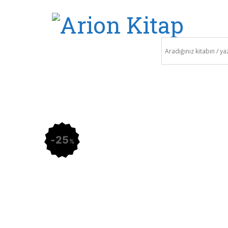
285,00
₺
Sepete Ekle
25
%