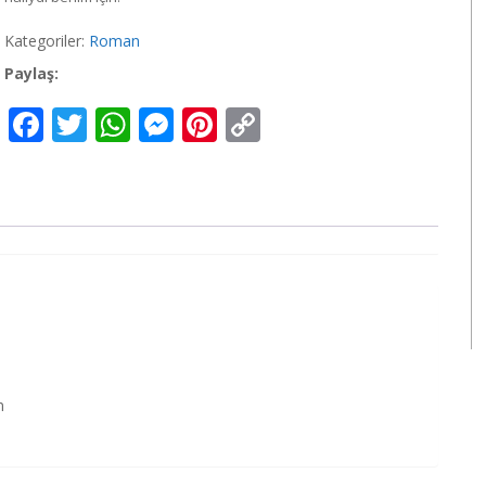
Kategoriler:
Roman
Paylaş:
Facebook
Twitter
WhatsApp
Messenger
Pinterest
Copy
Link
n