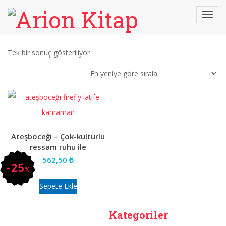
Tek bir sonuç gösteriliyor
Ateşböceği – Çok-kültürlü
ressam ruhu ile
562,50
₺
25
%
Sepete Ekle
Kategoriler