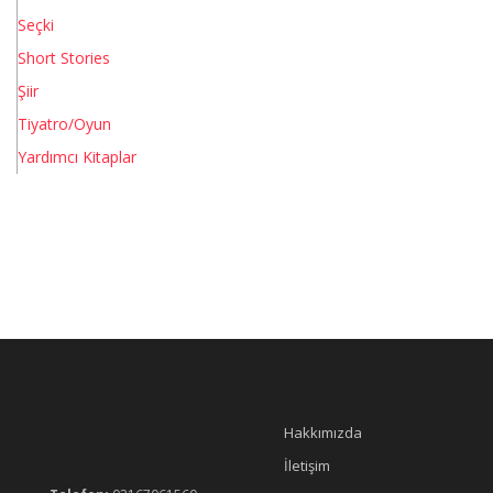
Seçki
Short Stories
Şiir
Tiyatro/Oyun
Yardımcı Kitaplar
Hakkımızda
İletişim