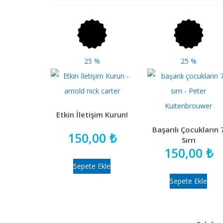
25
%
25
%
Etkin İletişim Kurun!
Başarılı Çocukların 
150,00
₺
Sırrı
150,00
₺
Sepete Ekle
Sepete Ekle