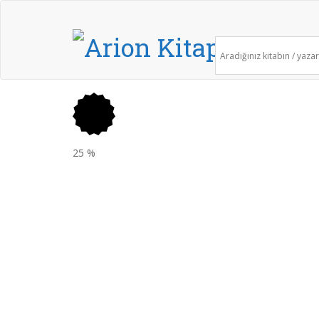
25
%
180,00
₺
Sepete Ekle