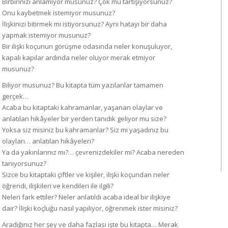
Birbirinizi anlamıyor musunuz? Çok mu tartışıyorsunuz?
Onu kaybetmek istemiyor musunuz?
İlişkinizi bitirmek mi istiyorsunuz? Aynı hatayı bir daha
yapmak istemiyor musunuz?
Bir ilişki koçunun görüşme odasında neler konuşuluyor,
kapalı kapılar ardında neler oluyor merak etmiyor
musunuz?
Biliyor musunuz? Bu kitapta tüm yazılanlar tamamen
gerçek…
Acaba bu kitaptaki kahramanlar, yaşanan olaylar ve
anlatılan hikâyeler bir yerden tanıdık geliyor mu size?
Yoksa siz misiniz bu kahramanlar? Siz mi yaşadınız bu
olayları… anlatılan hikâyeleri?
Ya da yakınlarınız mı?… çevrenizdekiler mi? Acaba nereden
tanıyorsunuz?
Sizce bu kitaptaki çiftler ve kişiler, ilişki koçundan neler
öğrendi, ilişkileri ve kendileri ile ilgili?
Neleri fark ettiler? Neler anlatıldı acaba ideal bir ilişkiye
dair? İlişki koçluğu nasıl yapılıyor, öğrenmek ister misiniz?
Aradığınız her şey ve daha fazlası işte bu kitapta… Merak