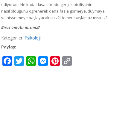
ediyorum! Ne kadar kısa sürede gerçek bir ilişkinin
nasıl olduğunu öğrenerek daha fazla görmeye, duymaya
ve hissetmeye başlayacaksınız? Hemen başlamaz mısınız?
Biraz anlatır mısınız?
Kategoriler:
Psikoloji
Paylaş:
Facebook
Twitter
WhatsApp
Messenger
Pinterest
Copy
Link