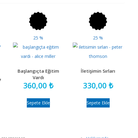
25
%
25
%
Başlangıçta Eğitim
İletişimin Sırları
Vardı
7
360,00
₺
330,00
₺
Sepete Ekle
Sepete Ekle